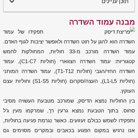
תוכן עניינים
מבנה עמוד השדרה
תפקידו של עמו
ד
השדרה הוא להגן על חוט השדרה ולאפשר יציבות לגוף האדם.
עמוד השדרה מורכב מ-33 חוליות, המחולקות לחמש
קטגוריות: עמוד השדרה הצווארי (חוליות C1-C7), עמוד
השדרה החזי/הגבי (חוליות T1-T12), עמוד השדרה המותני
(חוליות L1-L5), העצה/סקרום (חוליות S1-S5) וחוליות עצם
העוקץ.
בין החוליות נמצא הדיסק, שמורכב מטבעת העשויה מסיבי
סחוס. בתוך הטבעת נמצא גרעין רך, שמרקמו מעין ג'ל
ותפקידו לשמש כבולם זעזועים. כאשר נגרמת פגיעה בחוליות,
אנו נרגיש במקום הפגוע בכאבים ובמקרים מסוימים גם